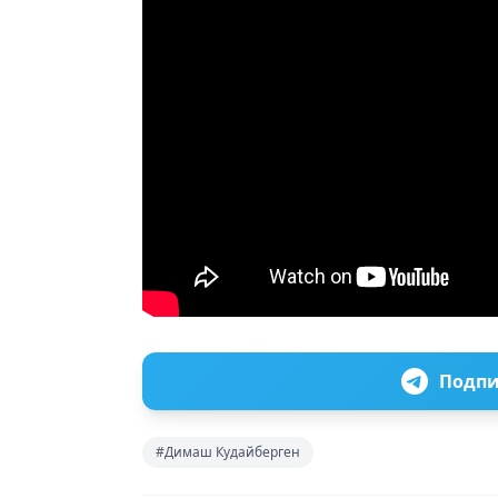
Подпи
#Димаш Кудайберген