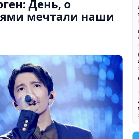
ен: День, о
иями мечтали наши