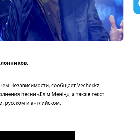
клонников.
нем Независимости, сообщает Vecher.kz,
лнения песни «Елім Менің», а также текст
м, русском и английском.