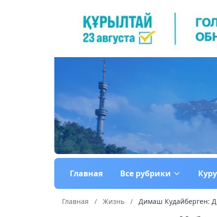
Главная
Все рубрики
Кур
Главная
/
Жизнь
/
Димаш Кудайберген: Де