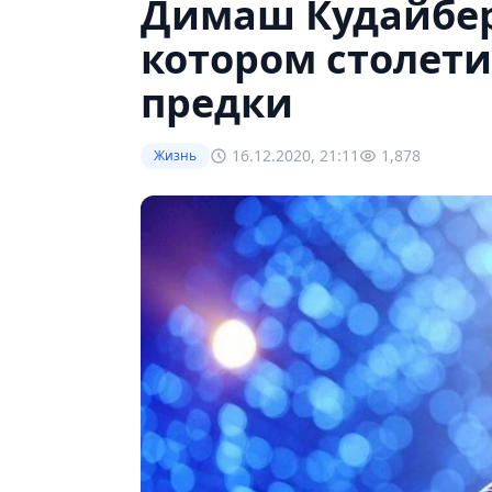
Димаш Кудайберг
котором столет
предки
16.12.2020, 21:11
1,878
Жизнь