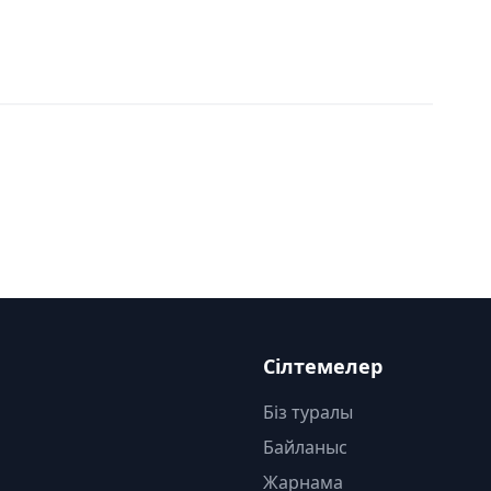
Сілтемелер
Біз туралы
Байланыс
Жарнама