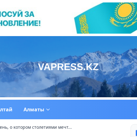
ултай
Алматы
нь, о котором столетиями мечт...