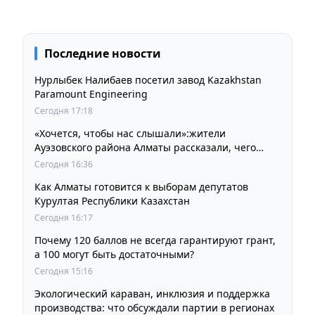
Последние новости
Нурлыбек Налибаев посетил завод Kazakhstan
Paramount Engineering
Сегодня 17:18
«Хочется, чтобы нас слышали»:жители
Ауэзовского района Алматы рассказали, чего
ждут от выборов депутатов Курултая
Сегодня 16:36
Как Алматы готовится к выборам депутатов
Курултая Республики Казахстан
Сегодня 16:17
Почему 120 баллов не всегда гарантируют грант,
а 100 могут быть достаточными?
Сегодня 15:16
Экологический караван, инклюзия и поддержка
производства: что обсуждали партии в регионах