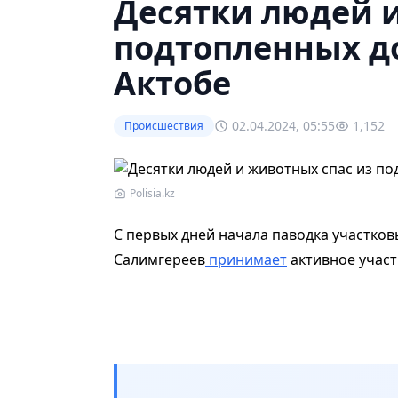
Десятки людей и
подтопленных д
Актобе
02.04.2024, 05:55
1,152
Происшествия
Polisia.kz
С первых дней начала паводка участко
Салимгереев
принимает
активное участи