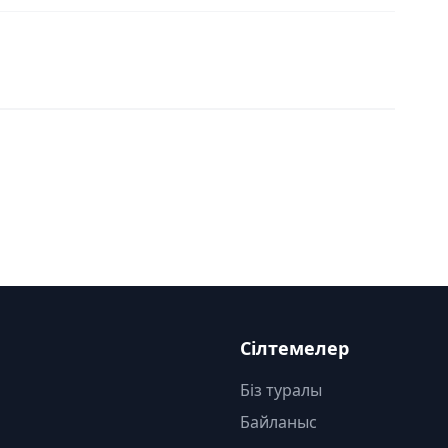
Сілтемелер
Біз туралы
Байланыс