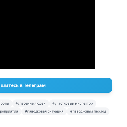
шитесь в Телеграм
аботы
#спасение людей
#участковый инспектор
ероприятия
#паводковая ситуация
#паводковый период