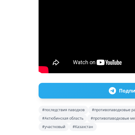
Подпи
#последствия паводков
#противопаводковые р
#Актюбинская область
#противопаводковые м
#участковый
#Казахстан