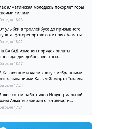
Как алматинская молодежь покоряет горы
своими силами
Сегодня 18:23
От улыбки в троллейбусе до призывного
пункта: фоторепортаж о жителях Алматы
Сегодня 18:22
На БАКАД изменен порядок оплаты
проезда: для добросовестных
пользователей стоимость остается
Сегодня 18:17
прежней
В Казахстане издали книгу с избранными
высказываниями Касым-Жомарта Токаева
Сегодня 17:24
Более сотни работников Индустриальной
зоны Алматы заявили о готовности
принять участие в выборах членов
Сегодня 17:21
Курылтая