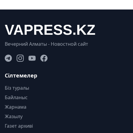
Вечерний Алматы - Новостной сайт
Сілтемелер
Біз туралы
Байланыс
Жарнама
Жазылу
Газет архиві