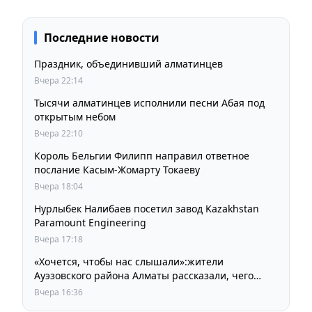
Последние новости
Праздник, объединивший алматинцев
Вчера 22:14
Тысячи алматинцев исполнили песни Абая под
открытым небом
Вчера 22:10
Король Бельгии Филипп направил ответное
послание Касым-Жомарту Токаеву
Вчера 18:04
Нурлыбек Налибаев посетил завод Kazakhstan
Paramount Engineering
Вчера 17:18
«Хочется, чтобы нас слышали»:жители
Ауэзовского района Алматы рассказали, чего
ждут от выборов депутатов Курултая
Вчера 16:36