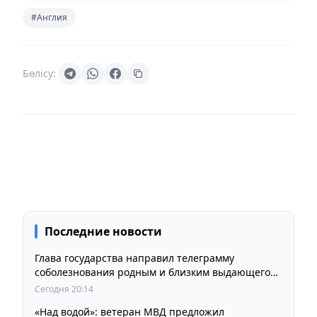
#Англия
Бөлісу:
Последние новости
Глава государства направил телеграмму
соболезнования родным и близким выдающегося
кинорежиссера Ардака Амиркулова
Сегодня 20:14
«Над водой»: ветеран МВД предложил