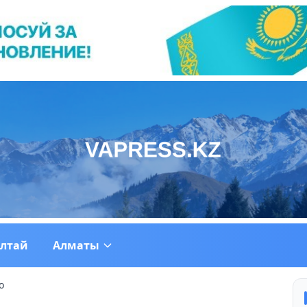
ултай
Алматы
о