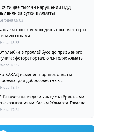
Почти две тысячи нарушений ПДД
выявили за сутки в Алматы
Сегодня 09:03
Как алматинская молодежь покоряет горы
своими силами
Вчера 18:23
От улыбки в троллейбусе до призывного
пункта: фоторепортаж о жителях Алматы
Вчера 18:22
На БАКАД изменен порядок оплаты
проезда: для добросовестных
пользователей стоимость остается
Вчера 18:17
прежней
В Казахстане издали книгу с избранными
высказываниями Касым-Жомарта Токаева
Вчера 17:24