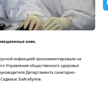
фекционных коек.
русной инфекцией прокомментировали на
ого Управления общественного здоровья
 руководителя Департамента санитарно-
Садвакас Байгабулов.