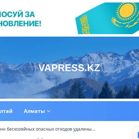
ултай
Алматы
онн бесхозяйных опасных отходов удалены...