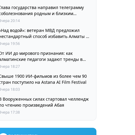
Глава государства направил телеграмму
соболезнования родным и близким
выдающегося кинорежиссера Ардака
Вчера 20:14
Амиркулова
«Над водой»: ветеран МВД предложил
нестандартный способ избавить Алматы от
пробок и смога
Вчера 19:56
От ИИ до мирового признания: как
алматинские педагоги задают тренды в
изучении языков
Вчера 18:27
Свыше 1900 ИИ-фильмов из более чем 90
стран поступило на Astana AI Film Festival
Вчера 18:03
В Вооруженных силах стартовал челлендж
по чтению произведений Абая
Вчера 17:38