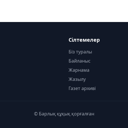
Сілтемелер
Біз туралы
Байланыс
Жарнама
Жазылу
Газет архиві
© Барлық құқық қорғалған