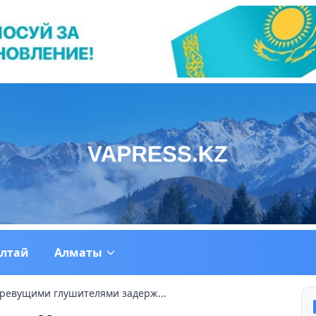
ултай
Алматы
 ревущими глушителями задерж...