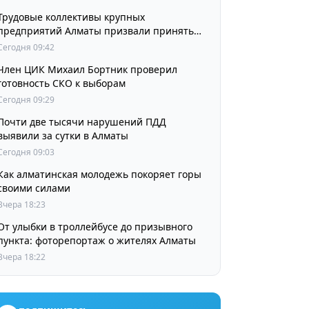
Трудовые коллективы крупных
предприятий Алматы призвали принять
участие в выборах членов Курултая
Сегодня 09:42
Член ЦИК Михаил Бортник проверил
готовность СКО к выборам
Сегодня 09:29
Почти две тысячи нарушений ПДД
выявили за сутки в Алматы
Сегодня 09:03
Как алматинская молодежь покоряет горы
своими силами
Вчера 18:23
От улыбки в троллейбусе до призывного
пункта: фоторепортаж о жителях Алматы
Вчера 18:22