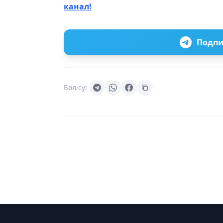
канал!
Подпи
Бөлісу: