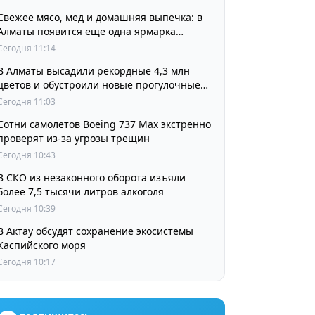
Свежее мясо, мед и домашняя выпечка: в
Алматы появится еще одна ярмарка
выходного дня
Сегодня 11:14
В Алматы высадили рекордные 4,3 млн
цветов и обустроили новые прогулочные
зоны
Сегодня 11:03
Сотни самолетов Boeing 737 Max экстренно
проверят из-за угрозы трещин
Сегодня 10:43
В СКО из незаконного оборота изъяли
более 7,5 тысячи литров алкоголя
Сегодня 10:39
В Актау обсудят сохранение экосистемы
Каспийского моря
Сегодня 10:17