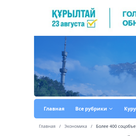
Главная
Все рубрики
Кур
Главная
/
Экономика
/
Более 400 соцобъек