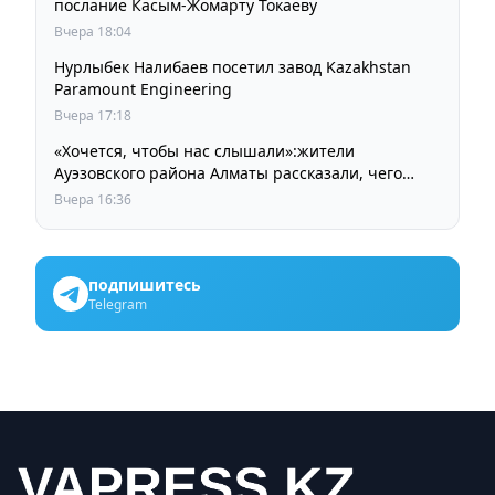
послание Касым-Жомарту Токаеву
Вчера 18:04
Нурлыбек Налибаев посетил завод Kazakhstan
Paramount Engineering
Вчера 17:18
«Хочется, чтобы нас слышали»:жители
Ауэзовского района Алматы рассказали, чего
ждут от выборов депутатов Курултая
Вчера 16:36
подпишитесь
Telegram