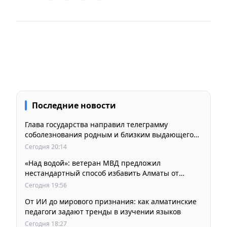
Последние новости
Глава государства направил телеграмму
соболезнования родным и близким выдающегося
кинорежиссера Ардака Амиркулова
Сегодня 20:14
«Над водой»: ветеран МВД предложил
нестандартный способ избавить Алматы от
пробок и смога
Сегодня 19:56
От ИИ до мирового признания: как алматинские
педагоги задают тренды в изучении языков
Сегодня 18:27