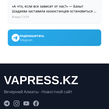
«А что, если все зависит от нас?» — Бахыт
Шадаева заставила казахстанцев остановиться и
задуматься
Вчера 13:59
подпишитесь
Telegram
Вечерний Алматы - Новостной сайт