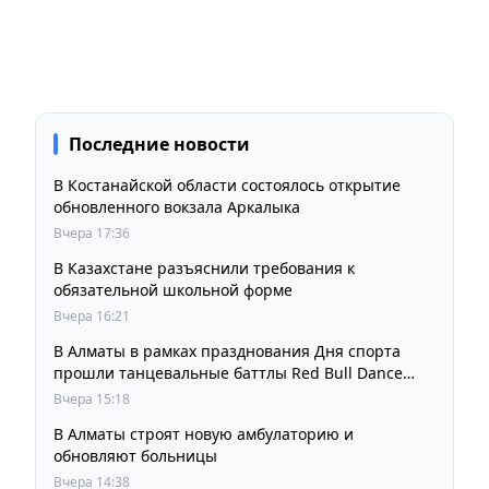
Последние новости
В Костанайской области состоялось открытие
обновленного вокзала Аркалыка
Вчера 17:36
В Казахстане разъяснили требования к
обязательной школьной форме
Вчера 16:21
В Алматы в рамках празднования Дня спорта
прошли танцевальные баттлы Red Bull Dance
Your Style
Вчера 15:18
В Алматы строят новую амбулаторию и
обновляют больницы
Вчера 14:38