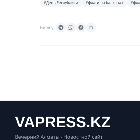
#День Республики
#флаги на балконах
#фла
Бөлісу:
Вечерний Алматы - Новостной сайт