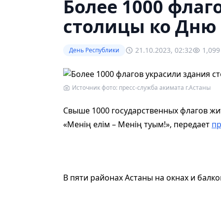
Более 1000 флаг
столицы ко Дню
21.10.2023, 02:32
1,099
День Республики
Источник фото: пресс-служба акимата г.Астаны
Свыше 1000 государственных флагов жи
«Менің елім – Менің туым!», передает
пр
В пяти районах Астаны на окнах и балк