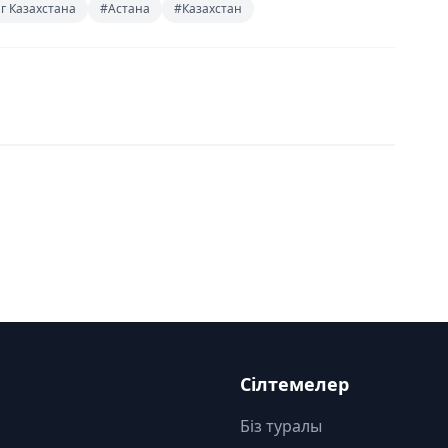
г Казахстана
#Астана
#Казахстан
Сілтемелер
Біз туралы