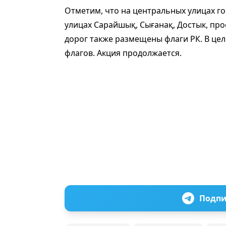
Отметим, что на центральных улицах го
улицах Сарайшық, Сығанақ, Достык, прос
дорог также размещены флаги РК. В це
флагов. Акция продолжается.
Подпи