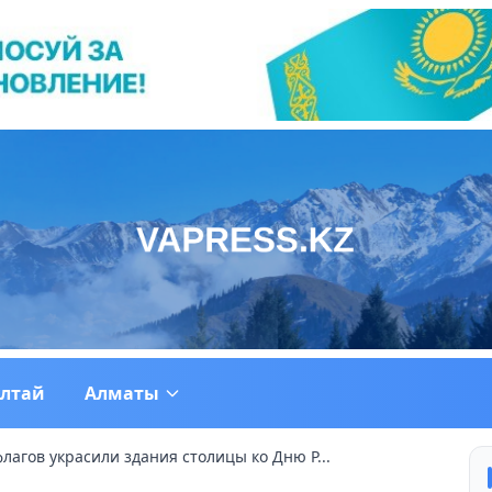
ултай
Алматы
флагов украсили здания столицы ко Дню Р...