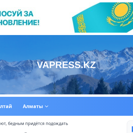
ултай
Алматы
еют, бедным придётся подождать