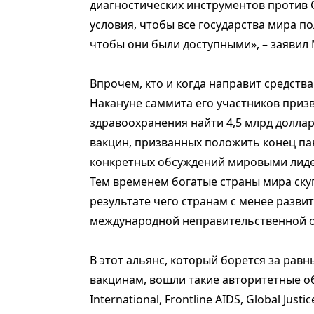
диагностических инструментов против C
условия, чтобы все государства мира п
чтобы они были доступными», – заявил
Впрочем, кто и когда направит средства
Накануне саммита его участников при
здравоохранения найти 4,5 млрд доллар
вакцин, призванных положить конец па
конкретных обсуждений мировыми лид
Тем временем богатые страны мира скуп
результате чего странам с менее разви
международной неправительственной орг
В этот альянс, который борется за равн
вакцинам, вошли такие авторитетные о
International, Frontline AIDS, Global Jus