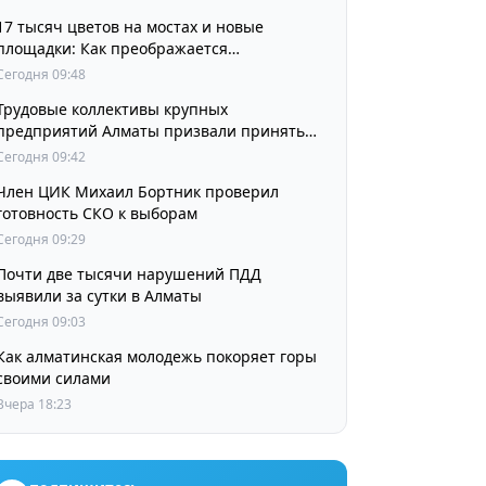
17 тысяч цветов на мостах и новые
площадки: Как преображается
Наурызбайский район
Сегодня 09:48
Трудовые коллективы крупных
предприятий Алматы призвали принять
участие в выборах членов Курултая
Сегодня 09:42
Член ЦИК Михаил Бортник проверил
готовность СКО к выборам
Сегодня 09:29
Почти две тысячи нарушений ПДД
выявили за сутки в Алматы
Сегодня 09:03
Как алматинская молодежь покоряет горы
своими силами
Вчера 18:23