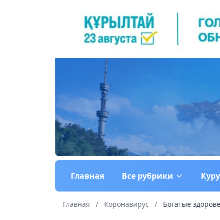
Главная
Все рубрики
Кур
Главная
/
Коронавирус
/
Богатые здоров