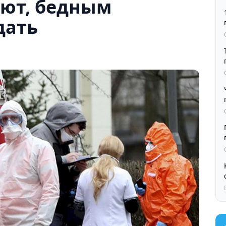
еют, бедным
дать