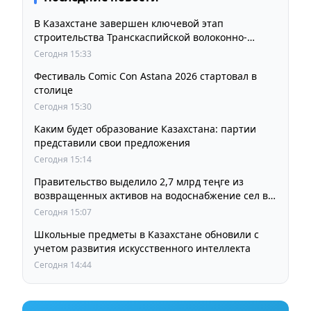
В Казахстане завершен ключевой этап
строительства Транскаспийской волоконно-
оптической линии связи
Сегодня 15:33
Фестиваль Comic Con Astana 2026 стартовал в
столице
Сегодня 15:30
Каким будет образование Казахстана: партии
представили свои предложения
Сегодня 15:14
Правительство выделило 2,7 млрд теңге из
возвращенных активов на водоснабжение сел в
СКО
Сегодня 15:07
Школьные предметы в Казахстане обновили с
учетом развития искусственного интеллекта
Сегодня 14:44