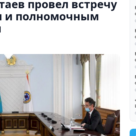
таев провел встречу
м и полномочным
и