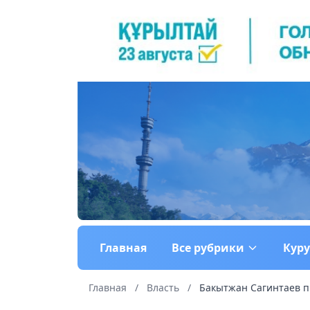
Главная
Все рубрики
Кур
Главная
/
Власть
/
Бакытжан Сагинтаев п