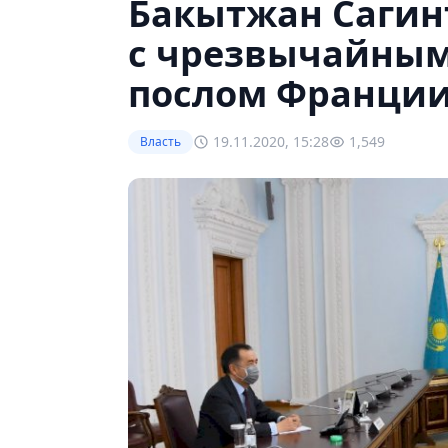
Бакытжан Сагин
с чрезвычайны
послом Франци
19.11.2020, 15:28
1,549
Власть