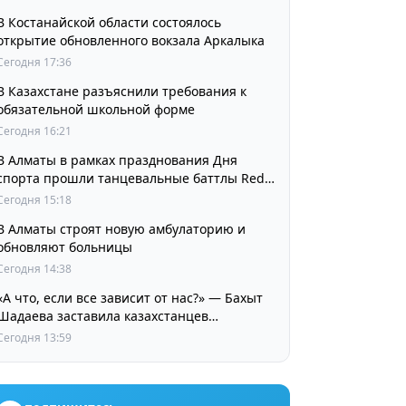
В Костанайской области состоялось
открытие обновленного вокзала Аркалыка
Сегодня 17:36
В Казахстане разъяснили требования к
обязательной школьной форме
Сегодня 16:21
В Алматы в рамках празднования Дня
спорта прошли танцевальные баттлы Red
Bull Dance Your Style
Сегодня 15:18
В Алматы строят новую амбулаторию и
обновляют больницы
Сегодня 14:38
«А что, если все зависит от нас?» — Бахыт
Шадаева заставила казахстанцев
остановиться и задуматься
Сегодня 13:59