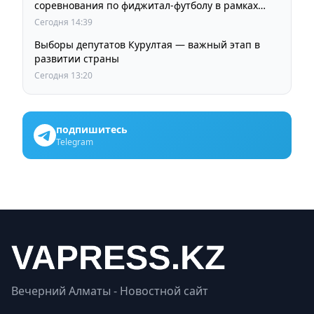
соревнования по фиджитал-футболу в рамках
«Игр Будущего 2026»
Сегодня 14:39
Выборы депутатов Курултая — важный этап в
развитии страны
Сегодня 13:20
подпишитесь
Telegram
Вечерний Алматы - Новостной сайт