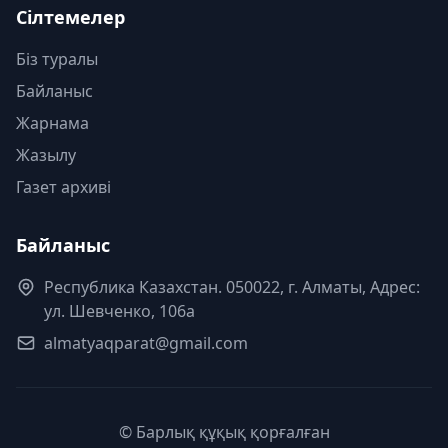
Сілтемелер
Біз туралы
Байланыс
Жарнама
Жазылу
Газет архиві
Байланыс
Республика Казахстан. 050022, г. Алматы, Адрес:
ул. Шевченко, 106а
almatyaqparat@gmail.com
© Барлық құқық қорғалған