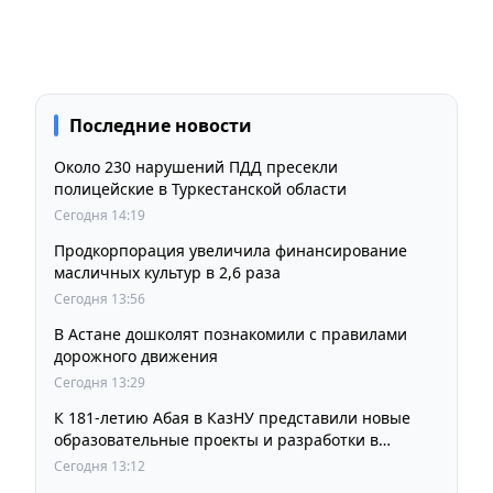
Последние новости
Около 230 нарушений ПДД пресекли
полицейские в Туркестанской области
Сегодня 14:19
Продкорпорация увеличила финансирование
масличных культур в 2,6 раза
Сегодня 13:56
В Астане дошколят познакомили с правилами
дорожного движения
Сегодня 13:29
К 181-летию Абая в КазНУ представили новые
образовательные проекты и разработки в
области абаеведения
Сегодня 13:12