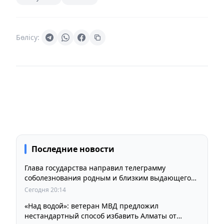
Бөлісу:
Последние новости
Глава государства направил телеграмму
соболезнования родным и близким выдающегося
кинорежиссера Ардака Амиркулова
Сегодня 20:14
«Над водой»: ветеран МВД предложил
нестандартный способ избавить Алматы от