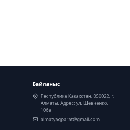
Байланыс
Республика Казахстан. 050022, г.
Алматы, Адрес: ул. Шевченко,
106а
almatyaqparat@gmail.com