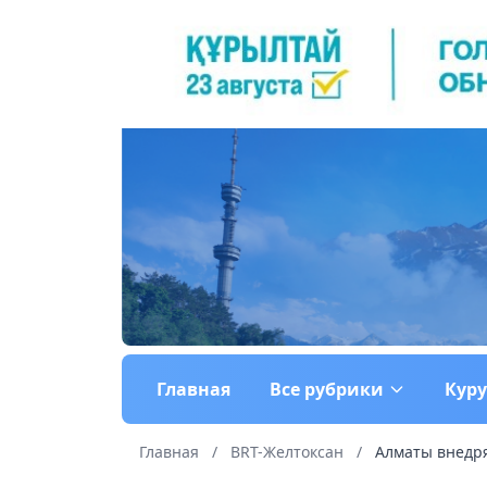
Главная
Все рубрики
Кур
Главная
/
BRT-Желтоксан
/
Алматы внедря