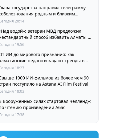
Глава государства направил телеграмму
соболезнования родным и близким
выдающегося кинорежиссера Ардака
Сегодня 20:14
Амиркулова
«Над водой»: ветеран МВД предложил
нестандартный способ избавить Алматы от
пробок и смога
Сегодня 19:56
От ИИ до мирового признания: как
алматинские педагоги задают тренды в
изучении языков
Сегодня 18:27
Свыше 1900 ИИ-фильмов из более чем 90
стран поступило на Astana AI Film Festival
Сегодня 18:03
В Вооруженных силах стартовал челлендж
по чтению произведений Абая
Сегодня 17:38