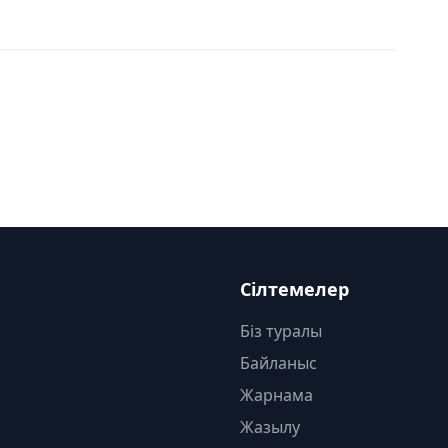
Сілтемелер
Біз туралы
Байланыс
Жарнама
Жазылу