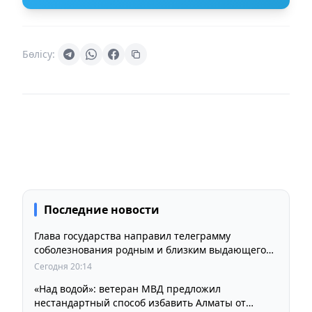
Бөлісу:
Последние новости
Глава государства направил телеграмму
соболезнования родным и близким выдающегося
кинорежиссера Ардака Амиркулова
Сегодня 20:14
«Над водой»: ветеран МВД предложил
нестандартный способ избавить Алматы от