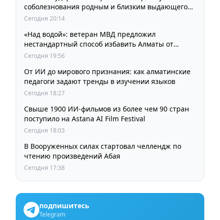
соболезнования родным и близким выдающегося
кинорежиссера Ардака Амиркулова
Сегодня 20:14
«Над водой»: ветеран МВД предложил
нестандартный способ избавить Алматы от
пробок и смога
Сегодня 19:56
От ИИ до мирового признания: как алматинские
педагоги задают тренды в изучении языков
Сегодня 18:27
Свыше 1900 ИИ-фильмов из более чем 90 стран
поступило на Astana AI Film Festival
Сегодня 18:03
В Вооруженных силах стартовал челлендж по
чтению произведений Абая
Сегодня 17:38
подпишитесь
Telegram