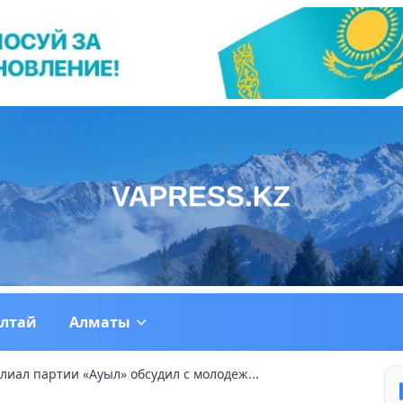
ултай
Алматы
иал партии «Ауыл» обсудил с молодеж...