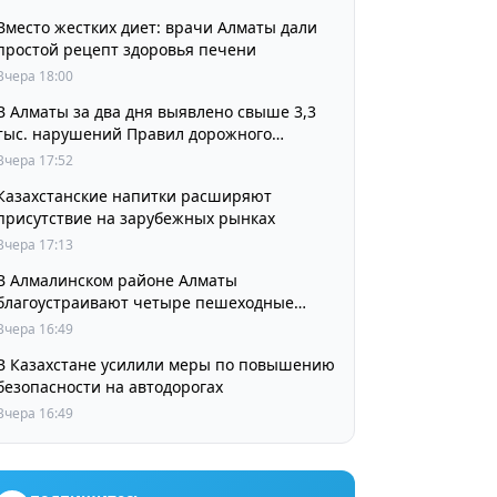
Вместо жестких диет: врачи Алматы дали
простой рецепт здоровья печени
Вчера 18:00
В Алматы за два дня выявлено свыше 3,3
тыс. нарушений Правил дорожного
движения
Вчера 17:52
Казахстанские напитки расширяют
присутствие на зарубежных рынках
Вчера 17:13
В Алмалинском районе Алматы
благоустраивают четыре пешеходные
зоны и сквер перед ТЮЗом
Вчера 16:49
В Казахстане усилили меры по повышению
безопасности на автодорогах
Вчера 16:49