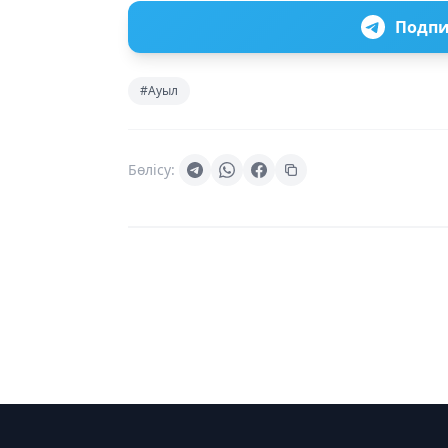
Подпи
#Ауыл
Бөлісу: