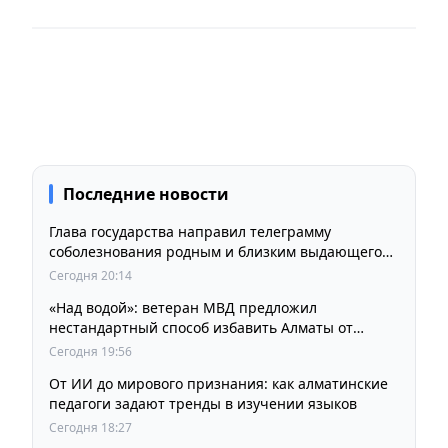
Последние новости
Глава государства направил телеграмму
соболезнования родным и близким выдающегося
кинорежиссера Ардака Амиркулова
Сегодня 20:14
«Над водой»: ветеран МВД предложил
нестандартный способ избавить Алматы от
пробок и смога
Сегодня 19:56
От ИИ до мирового признания: как алматинские
педагоги задают тренды в изучении языков
Сегодня 18:27