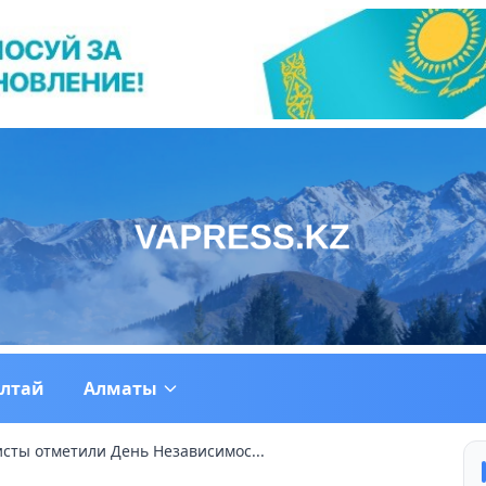
ултай
Алматы
сты отметили День Независимос...