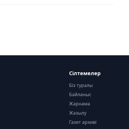
Сілтемелер
Біз туралы
Байланыс
Жарнама
Жазылу
Газет архиві