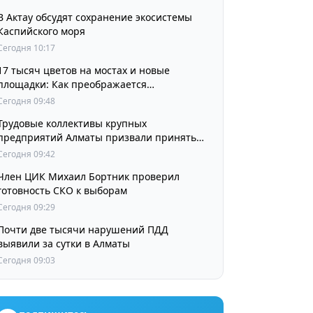
В Актау обсудят сохранение экосистемы
Каспийского моря
Сегодня 10:17
17 тысяч цветов на мостах и новые
площадки: Как преображается
Наурызбайский район
Сегодня 09:48
Трудовые коллективы крупных
предприятий Алматы призвали принять
участие в выборах членов Курултая
Сегодня 09:42
Член ЦИК Михаил Бортник проверил
готовность СКО к выборам
Сегодня 09:29
Почти две тысячи нарушений ПДД
выявили за сутки в Алматы
Сегодня 09:03