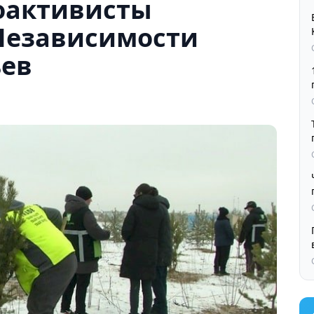
оактивисты
Независимости
ьев