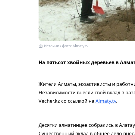
Источник фото: Almaty.tv
На пятьсот хвойных деревьев в Алма
Жители Алматы, экоактивисты и работни
Независимости внесли свой вклад в ра
Vecher.kz со ссылкой на
Almaty.tv
.
Десятки алматинцев собрались в Алатау
Существенный вклад в общее дело внес