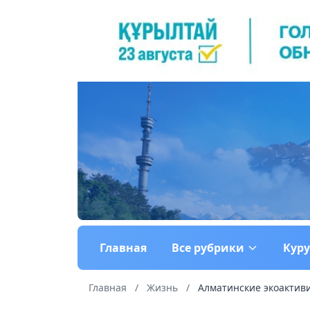
Главная
Все рубрики
Кур
Главная
/
Жизнь
/
Алматинские экоактиви