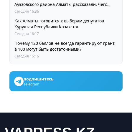
Ауэзовского района Алматы рассказали, чего
ждут от выборов депутатов Курултая
Сегодня 16:36
Как Алматы готовится к выборам депутатов
Курултая Республики Казахстан
Сегодня 16:17
Почему 120 баллов не всегда гарантируют грант,
а 100 могут быть достаточными?
Сегодня 15:16
подпишитесь
Telegram