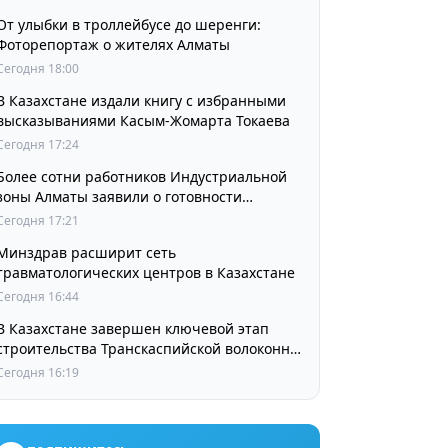
От улыбки в троллейбусе до шеренги:
Фоторепортаж о жителях Алматы
Сегодня 18:00
В Казахстане издали книгу с избранными
высказываниями Касым-Жомарта Токаева
Сегодня 17:24
Более сотни работников Индустриальной
зоны Алматы заявили о готовности
принять участие в выборах членов
Сегодня 17:21
Курылтая
Минздрав расширит сеть
травматологических центров в Казахстане
Сегодня 16:44
В Казахстане завершен ключевой этап
строительства Транскаспийской волоконно-
оптической линии связи
Сегодня 16:19