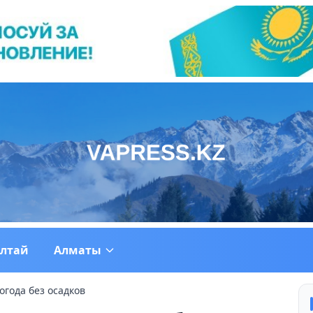
ултай
Алматы
года без осадков