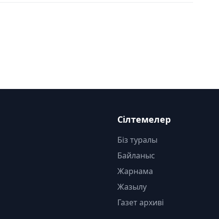
Сілтемелер
Біз туралы
Байланыс
Жарнама
Жазылу
Газет архиві