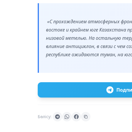
«С прохождением атмосферных фронт
востоке и крайнем юге Казахстана п
низовой метелью. На остальную те
влияние антициклон, в связи с чем с
республике ожидаются туман, на юго-
Подпи
Бөлісу: