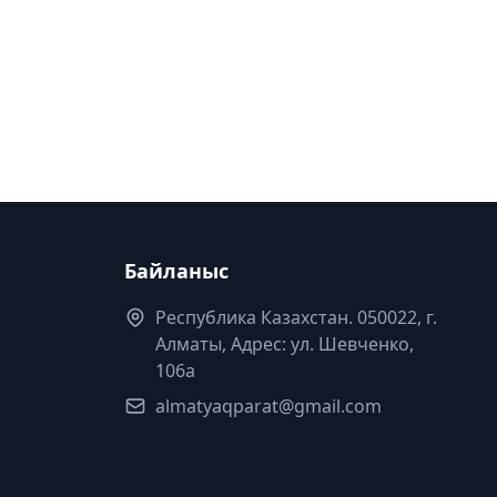
Байланыс
Республика Казахстан. 050022, г.
Алматы, Адрес: ул. Шевченко,
106а
almatyaqparat@gmail.com