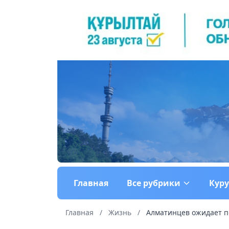
Главная
Все рубрики
Кур
Главная
/
Жизнь
/
Алматинцев ожидает по