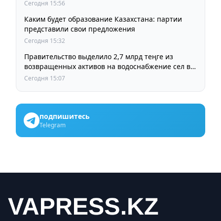
Сегодня 15:56
Каким будет образование Казахстана: партии
представили свои предложения
Сегодня 15:32
Правительство выделило 2,7 млрд теңге из
возвращенных активов на водоснабжение сел в
СКО
Сегодня 15:07
подпишитесь
Telegram