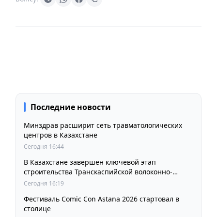
Последние новости
Минздрав расширит сеть травматологических
центров в Казахстане
Сегодня 16:44
В Казахстане завершен ключевой этап
строительства Транскаспийской волоконно-
оптической линии связи
Сегодня 16:19
Фестиваль Comic Con Astana 2026 стартовал в
столице