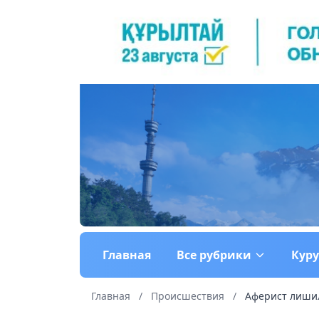
Главная
Все рубрики
Кур
Главная
/
Происшествия
/
Аферист лишил