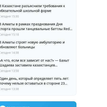
В Казахстане разъяснили требования к
обязательной школьной форме
Сегодня 15:30
В Алматы в рамках празднования Дня
спорта прошли танцевальные баттлы Red
Bull Dance Your Style
Сегодня 15:18
В Алматы строят новую амбулаторию и
обновляют больницы
Сегодня 14:38
«А что, если все зависит от нас?» — Бахыт
Шадаева заставила казахстанцев
остановиться и задуматься
Сегодня 13:59
Один день, который определяет пять лет:
почему нельзя оставаться в стороне 23
августа
Сегодня 13:38