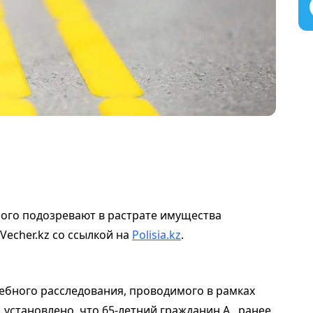
ого подозревают в растрате имущества
Vecher.kz со ссылкой на
Polisia.kz
.
ебного расследования, проводимого в рамках
РК, установлено, что 65-летний гражданин А., ранее