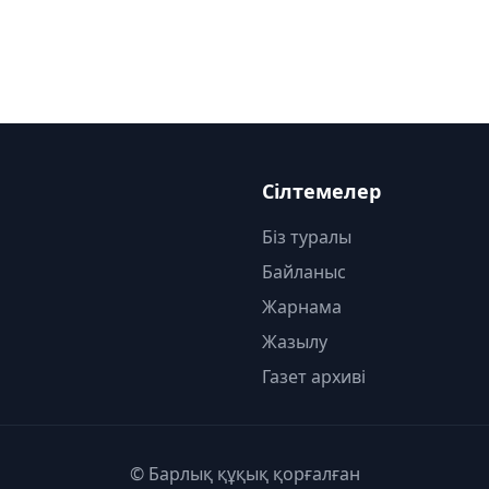
Сілтемелер
Біз туралы
Байланыс
Жарнама
Жазылу
Газет архиві
© Барлық құқық қорғалған