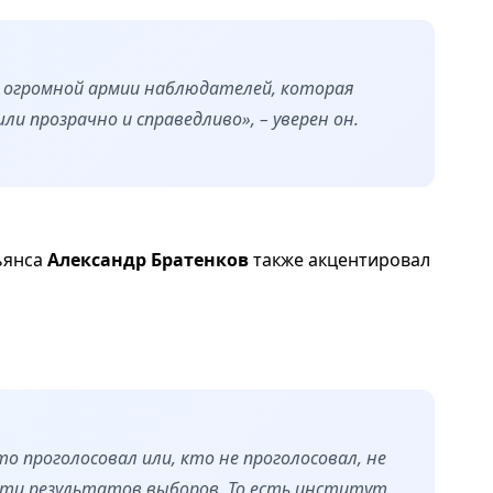
я огромной армии наблюдателей, которая
ли прозрачно и справедливо», – уверен он.
ьянса
Александр Братенков
также акцентировал
то проголосовал или, кто не проголосовал, не
сти результатов выборов. То есть институт