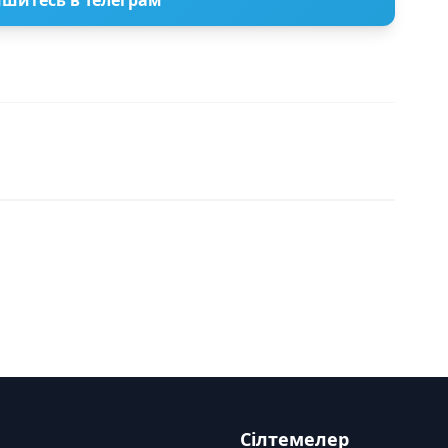
шитесь в Телеграм
Сілтемелер