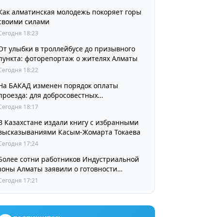
Как алматинская молодежь покоряет горы
своими силами
Сегодня 18:23
От улыбки в троллейбусе до призывного
пункта: фоторепортаж о жителях Алматы
Сегодня 18:22
На БАКАД изменен порядок оплаты
проезда: для добросовестных
пользователей стоимость остается
Сегодня 18:17
прежней
В Казахстане издали книгу с избранными
высказываниями Касым-Жомарта Токаева
Сегодня 17:24
Более сотни работников Индустриальной
зоны Алматы заявили о готовности
принять участие в выборах членов
Сегодня 17:21
Курылтая