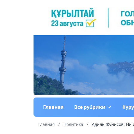
Главная
Все рубрики
Кур
Главная
/
Политика
/
Адиль Жунисов: Ни о