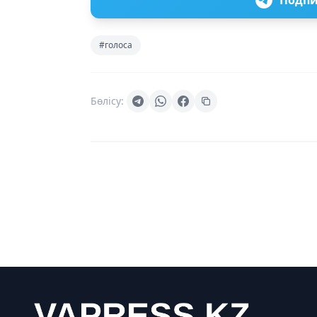
Подпи
#голоса
Бөлісу: