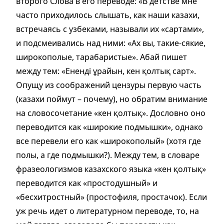
второго Слова в его переводе: «В детстве мне
часто приходилось слышать, как наши казахи,
встречаясь с узбеками, называли их «сартами»,
и подсмеивались над ними: «Ах вы, такие-сякие,
широкополые, тарабаристые». Абай пишет
между тем: «Ененді ұрайын, кен қолтық сарт».
Опущу из соображений цензуры первую часть
(казахи поймут – почему), но обратим внимание
на словосочетание «кен қолтық». Дословно оно
переводится как «широкие подмышки», однако
все перевели его как «широкополый» (хотя где
полы, а где подмышки?). Между тем, в словаре
фразеологизмов казахского языка «кен қолтық»
переводится как «простодушный» и
«бесхитростный» (простофиля, простачок). Если
уж речь идет о литературном переводе, то, на