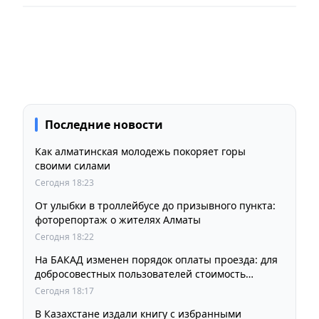
Последние новости
Как алматинская молодежь покоряет горы
своими силами
Сегодня 18:23
От улыбки в троллейбусе до призывного пункта:
фоторепортаж о жителях Алматы
Сегодня 18:22
На БАКАД изменен порядок оплаты проезда: для
добросовестных пользователей стоимость
остается прежней
Сегодня 18:17
В Казахстане издали книгу с избранными