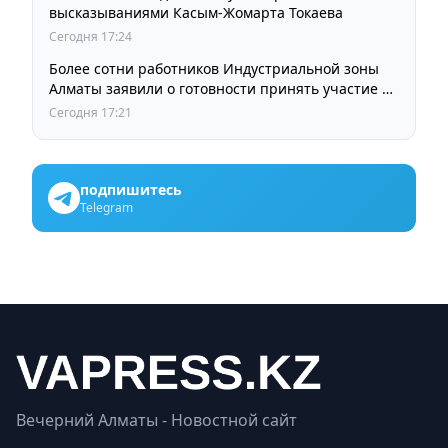
высказываниями Касым-Жомарта Токаева
Сегодня 17:24
Более сотни работников Индустриальной зоны
Алматы заявили о готовности принять участие в
выборах членов Курылтая
Сегодня 17:21
подпишитесь
Telegram
Вечерний Алматы - Новостной сайт