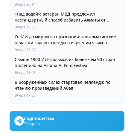
кинорежиссера Ардака Амиркулова
Вчера 20:14
«Над водой»: ветеран МВД предложил
нестандартный способ избавить Алматы от
пробок и смога
Вчера 19:56
От ИИ до мирового признания: как алматинские
педагоги задают тренды в изучении языков
Вчера 18:27
Свыше 1900 ИИ-фильмов из более чем 90 стран
поступило на Astana AI Film Festival
Вчера 18:03
В Вооруженных силах стартовал челлендж по
чтению произведений Абая
Вчера 17:38
подпишитесь
Telegram