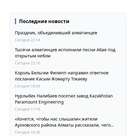
Последние новости
Праздник, объединивший алматинцев
Сегодня 22:14
Тысячи алматинцев исполнили песни Абая под
открытым небом
Сегодня 22:10
Король Бельгии Филипп направил ответное
послание Касым-Жомарту Токаеву
Сегодня 18:04
Нурлыбек Налибаев посетил завод Kazakhstan
Paramount Engineering
Сегодня 17:18
«Хочется, чтобы нас слышали»:жители
Ауэзовского района Алматы рассказали, чего
ждут от выборов депутатов Курултая
Сегодня 16:36