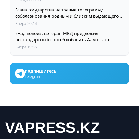
Глава государства направил телеграмму
соболезнования родным и близким выдающегося
кинорежиссера Ардака Амиркулова
Вчера 20:14
«Над водой»: ветеран МВД предложил
нестандартный способ избавить Алматы от
пробок и смога
Вчера 19:56
подпишитесь
Telegram