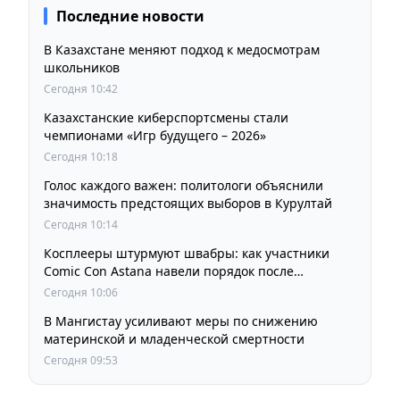
Последние новости
В Казахстане меняют подход к медосмотрам
школьников
Сегодня 10:42
Казахстанские киберспортсмены стали
чемпионами «Игр будущего – 2026»
Сегодня 10:18
Голос каждого важен: политологи объяснили
значимость предстоящих выборов в Курултай
Сегодня 10:14
Косплееры штурмуют швабры: как участники
Comic Con Astana навели порядок после
фестиваля
Сегодня 10:06
В Мангистау усиливают меры по снижению
материнской и младенческой смертности
Сегодня 09:53