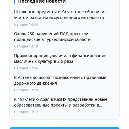
Последние новости
Школьные предметы в Казахстане обновили с
учетом развития искусственного интеллекта
Сегодня 14:44
Около 230 нарушений ПДД пресекли
полицейские в Туркестанской области
Сегодня 14:19
Продкорпорация увеличила финансирование
масличных культур в 2,6 раза
Сегодня 13:56
В Астане дошколят познакомили с правилами
дорожного движения
Сегодня 13:29
К 181-летию Абая в КазНУ представили новые
образовательные проекты и разработки в
области абаеведения
Сегодня 13:12