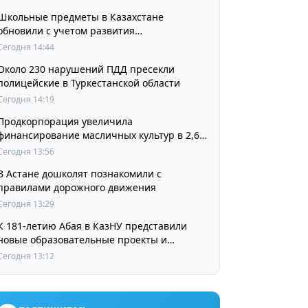
Школьные предметы в Казахстане
обновили с учетом развития
искусственного интеллекта
Сегодня 14:44
Около 230 нарушений ПДД пресекли
полицейские в Туркестанской области
Сегодня 14:19
Продкорпорация увеличила
финансирование масличных культур в 2,6
раза
Сегодня 13:56
В Астане дошколят познакомили с
правилами дорожного движения
Сегодня 13:29
К 181-летию Абая в КазНУ представили
новые образовательные проекты и
разработки в области абаеведения
Сегодня 13:12