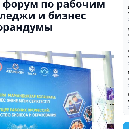
л форум по рабочим
лледжи и бизнес
орандумы