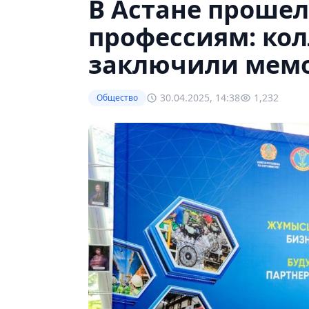
В Астане проше
профессиям: ко
заключили мем
30.04.2025, 14:38
1,232
Общество