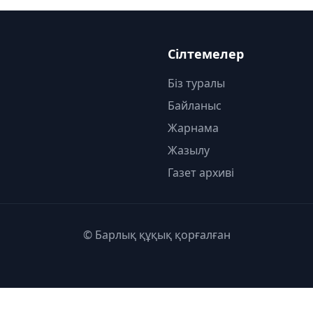
Сілтемелер
Біз туралы
Байланыс
Жарнама
Жазылу
Газет архиві
© Барлық құқық қорғалған