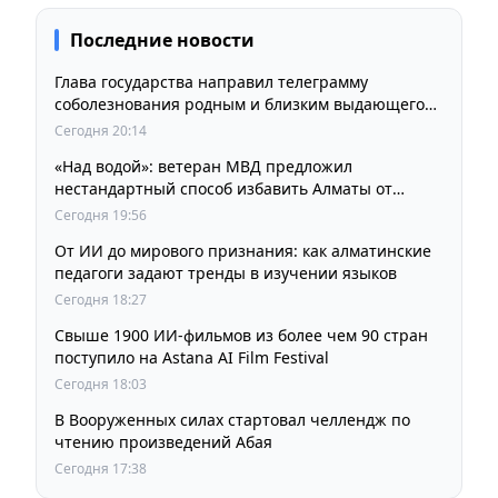
Последние новости
Глава государства направил телеграмму
соболезнования родным и близким выдающегося
кинорежиссера Ардака Амиркулова
Сегодня 20:14
«Над водой»: ветеран МВД предложил
нестандартный способ избавить Алматы от
пробок и смога
Сегодня 19:56
От ИИ до мирового признания: как алматинские
педагоги задают тренды в изучении языков
Сегодня 18:27
Свыше 1900 ИИ-фильмов из более чем 90 стран
поступило на Astana AI Film Festival
Сегодня 18:03
В Вооруженных силах стартовал челлендж по
чтению произведений Абая
Сегодня 17:38