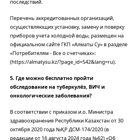
последствий.
Перечень аккредитованных организаций
,
осуществляющих установку, замену и поверку
приборов учета холодной воды, размещен на
официальном сайте ГКП «Алматы Су» в разделе
«Потребителям
-
Вс
е
о сч
е
тчиках»
:
(https://almatysu.kz/?page_id=542&lang=ru).
5.
Где можно бесплатно пройти
обследование на туберкулёз, ВИЧ и
онкологические заболевания?
В соответствии с приказом и.о. Министра
здравоохранения Республики Казахстан от 30
октября 2020 года №ҚР ДСМ-174/2020 (в
редакции от 16 августа 2024 года №62) «Об