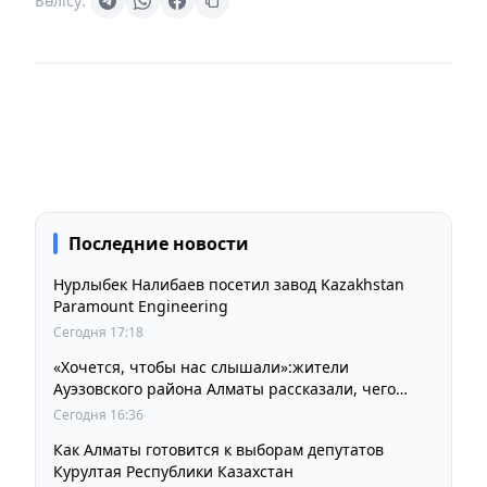
Бөлісу:
Последние новости
Нурлыбек Налибаев посетил завод Kazakhstan
Paramount Engineering
Сегодня 17:18
«Хочется, чтобы нас слышали»:жители
Ауэзовского района Алматы рассказали, чего
ждут от выборов депутатов Курултая
Сегодня 16:36
Как Алматы готовится к выборам депутатов
Курултая Республики Казахстан