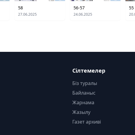
55
58
56-57
20.
27.06.2025
24.06.2025
Сілтемелер
Біз туралы
Байланыс
Жарнама
Жазылу
Газет архиві