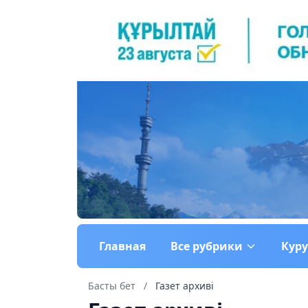
Главная
Все рубрики
Кур
Басты бет
/
Газет архиві