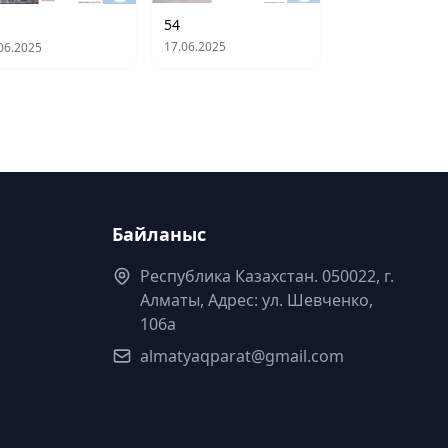
54
17.06.2025
06.2025
Байланыс
Республика Казахстан. 050022, г.
Алматы, Адрес: ул. Шевченко,
106а
almatyaqparat@gmail.com